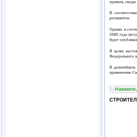
правила, своды
В соответстви
регламенты.
Однако, в соот
2009 года (вст
будет опубликов
В целях насто
Федерального з
В дальнейшем,
применению Сво
Нажмите,
СТРОИТЕЛ