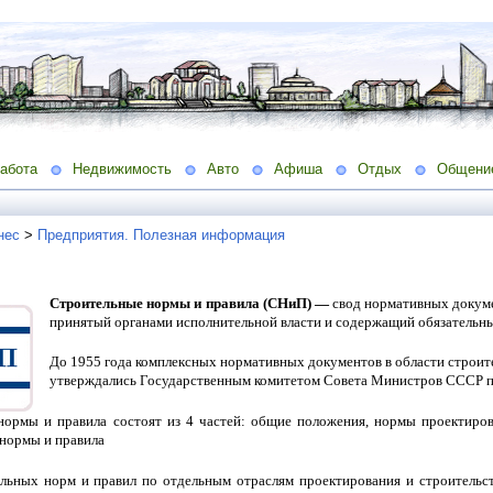
абота
Недвижимость
Авто
Афиша
Отдых
Общени
нес
>
Предприятия. Полезная информация
Строительные нормы и правила (СНиП) —
свод нормативных докуме
принятый органами исполнительной власти и содержащий обязательны
До 1955 года комплексных нормативных документов в области строите
утверждались Государственным комитетом Совета Министров СССР по
нормы и правила состоят из 4 частей:
общие положения,
нормы проектиро
нормы и правила
льных норм и правил по отдельным отраслям проектирования и строительс