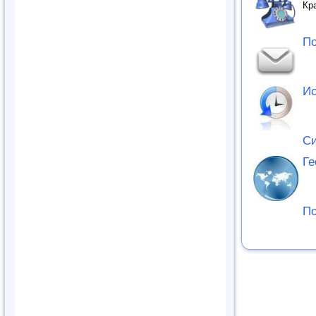
Кр
По
Ис
С
Ге
По