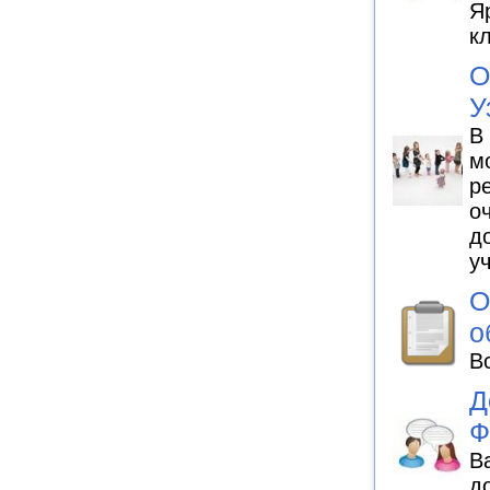
Я
к
О
У
В
м
р
о
д
у
О
о
В
Д
Ф
В
д