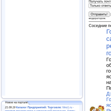
Получать почт
модератором.
Соседние п
Г
с
р
г
Г
о
г
я
н
П
Д
Г
Новое на портале
я
21.09.19
Каталог Предприятий: Торговля:
Vino1.ru -
Я
оптовая продажа вина и алкогольной продукции. Адрес: