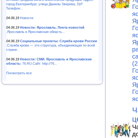
город Екатеринбург, улица Данилы Зверева, 31Р
Г
Телефон:..
я
04.06.19
Новости
Я
Г
04.06.19
Новости: Ярославль. Лента новостей
.Ярославль и Ярославская область...
я
Я
04.06.19
Социальные проекты: Служба крови России
.Служба крови — это структура, объединяющая по всей
р
стране..
с
04.06.19
Новости: СМИ. Ярославль и Ярославская
(2
область:
76.RU.Сайт: http://76...
Г
Посмотреть все
я
Я
Г
я
Ч
ц
Ч
д