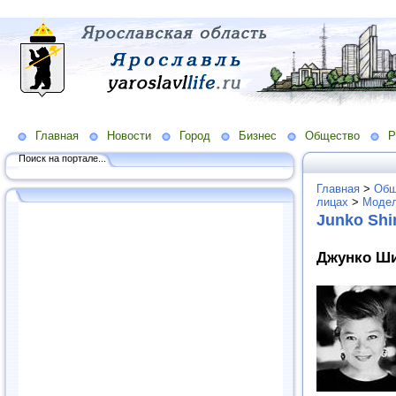
Главная
Новости
Город
Бизнес
Общество
Р
Поиск на портале...
Главная
>
Общ
лицах
>
Модел
Junko Sh
Джунко Ши