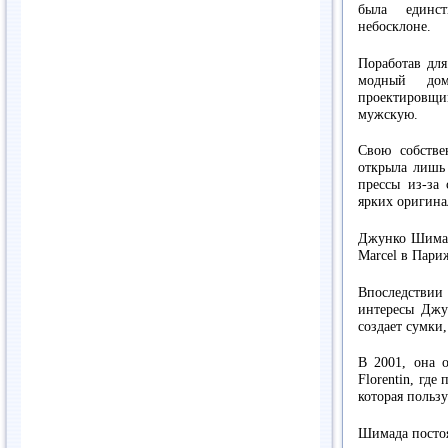
была единс
небосклоне.
Поработав для
модный дом
проектировщ
мужскую.
Свою собстве
открыла лишь 
прессы из-за 
ярких оригина
Джунко Шимада
Marcel в Пари
Впоследствии
интересы Джу
создает сумки
В 2001, она 
Florentin, где
которая польз
Шимада постоя