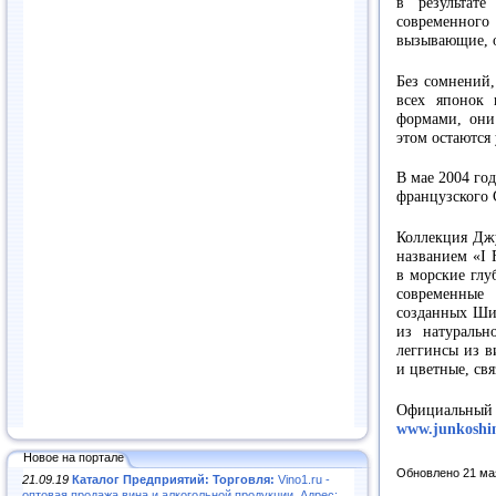
в результат
современног
вызывающие, о
Без сомнений,
всех японок
формами, они
этом остаются
В мае 2004 го
французского 
Коллекция Джу
названием «I 
в морские глу
современные
созданных Шим
из натуральн
леггинсы из 
и цветные, св
Официальны
www.junkoshi
Новое на портале
Обновлено 21 ма
21.09.19
Каталог Предприятий: Торговля:
Vino1.ru -
оптовая продажа вина и алкогольной продукции. Адрес: