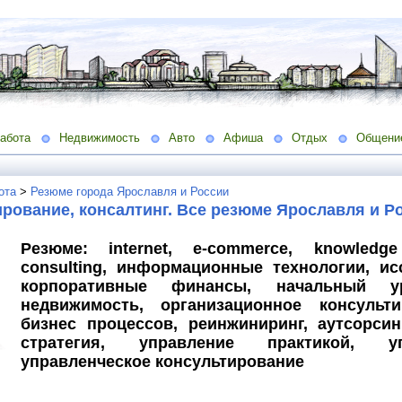
абота
Недвижимость
Авто
Афиша
Отдых
Общени
ота
>
Резюме города Ярославля и России
рование, консалтинг. Все резюме Ярославля и Р
Резюме: internet, e-commerce, knowledg
consulting, информационные технологии, ис
корпоративные финансы, начальный у
недвижимость, организационное консульти
бизнес процессов, реинжиниринг, аутсорси
стратегия, управление практикой, уп
управленческое консультирование