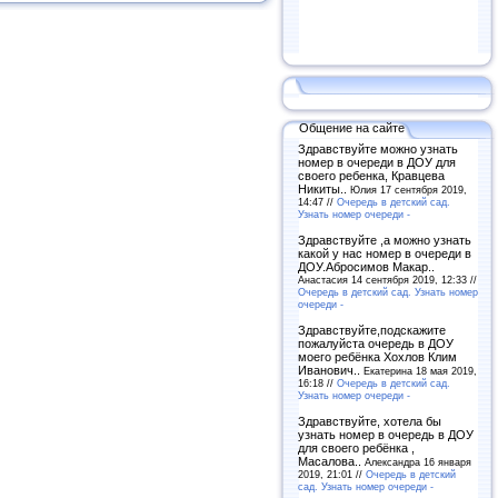
Общение на сайте
Здравствуйте можно узнать
номер в очереди в ДОУ для
своего ребенка, Кравцева
Никиты..
Юлия 17 сентября 2019,
14:47 //
Очередь в детский сад.
Узнать номер очереди -
Здравствуйте ,а можно узнать
какой у нас номер в очереди в
ДОУ.Абросимов Макар..
Анастасия 14 сентября 2019, 12:33 //
Очередь в детский сад. Узнать номер
очереди -
Здравствуйте,подскажите
пожалуйста очередь в ДОУ
моего ребёнка Хохлов Клим
Иванович..
Екатерина 18 мая 2019,
16:18 //
Очередь в детский сад.
Узнать номер очереди -
Здравствуйте, хотела бы
узнать номер в очередь в ДОУ
для своего ребёнка ,
Масалова..
Александра 16 января
2019, 21:01 //
Очередь в детский
сад. Узнать номер очереди -