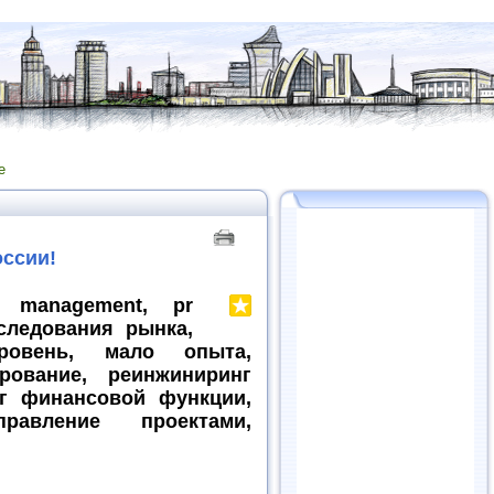
е
оссии!
e management, pr
следования рынка,
ровень, мало опыта,
рование, реинжиниринг
нг финансовой функции,
равление проектами,