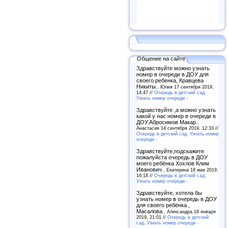
Общение на сайте
Здравствуйте можно узнать
номер в очереди в ДОУ для
своего ребенка, Кравцева
Никиты..
Юлия 17 сентября 2019,
14:47 //
Очередь в детский сад.
Узнать номер очереди -
Здравствуйте ,а можно узнать
какой у нас номер в очереди в
ДОУ.Абросимов Макар..
Анастасия 14 сентября 2019, 12:33 //
Очередь в детский сад. Узнать номер
очереди -
Здравствуйте,подскажите
пожалуйста очередь в ДОУ
моего ребёнка Хохлов Клим
Иванович..
Екатерина 18 мая 2019,
16:18 //
Очередь в детский сад.
Узнать номер очереди -
Здравствуйте, хотела бы
узнать номер в очередь в ДОУ
для своего ребёнка ,
Масалова..
Александра 16 января
2019, 21:01 //
Очередь в детский
сад. Узнать номер очереди -