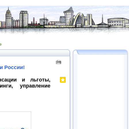
е
и России!
нсации и льготы,
инги, управление