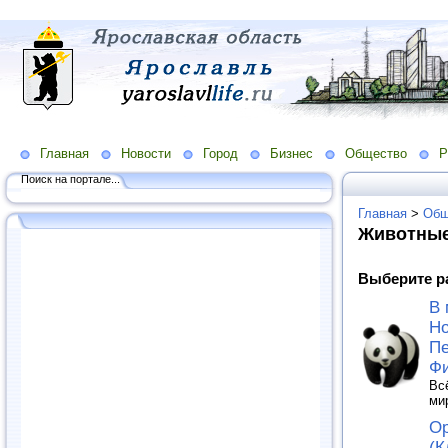
Главная
Новости
Город
Бизнес
Общество
Р
Поиск на портале...
Главная
>
Общ
Животны
Выберите р
В 
Но
Пе
Ф
Вс
ми
Ор
(К