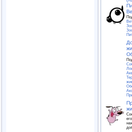
Пи
Ве
По
Ве
Зо
Зо
Пи
Д
жи
О
По
Со
Ло
Ак
Те
жи
Об
Ак
Пр
П
ж
Со
ег
на
до