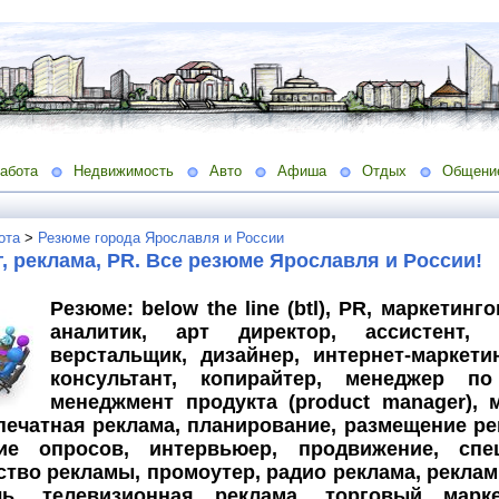
абота
Недвижимость
Авто
Афиша
Отдых
Общени
ота
>
Резюме города Ярославля и России
, реклама, PR. Все резюме Ярославля и России!
Резюме: below the line (btl), PR, маркетин
аналитик, арт директор, ассистент, б
верстальщик, дизайнер, интернет-маркети
консультант, копирайтер, менеджер п
менеджмент продукта (product manager), 
печатная реклама, планирование, размещение ре
ие опросов, интервьюер, продвижение, спе
тво рекламы, промоутер, радио реклама, реклам
ль, телевизионная реклама, торговый маркет