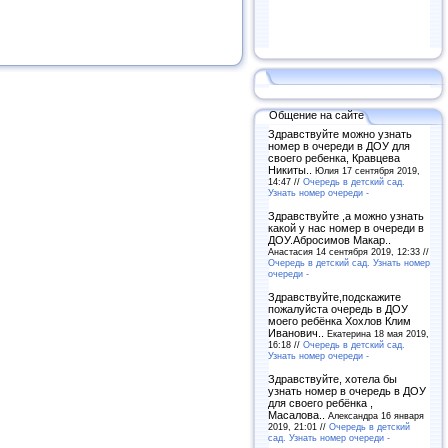
Общение на сайте
Здравствуйте можно узнать
номер в очереди в ДОУ для
своего ребенка, Кравцева
Никиты..
Юлия 17 сентября 2019,
14:47 //
Очередь в детский сад.
Узнать номер очереди -
Здравствуйте ,а можно узнать
какой у нас номер в очереди в
ДОУ.Абросимов Макар..
Анастасия 14 сентября 2019, 12:33 //
Очередь в детский сад. Узнать номер
очереди -
Здравствуйте,подскажите
пожалуйста очередь в ДОУ
моего ребёнка Хохлов Клим
Иванович..
Екатерина 18 мая 2019,
16:18 //
Очередь в детский сад.
Узнать номер очереди -
Здравствуйте, хотела бы
узнать номер в очередь в ДОУ
для своего ребёнка ,
Масалова..
Александра 16 января
2019, 21:01 //
Очередь в детский
сад. Узнать номер очереди -