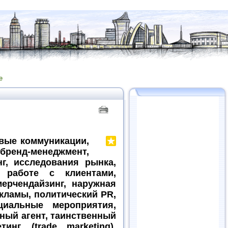
е
говые коммуникации,
ренд-менеджмент,
нг, исследования рынка,
о работе с клиентами,
мерчендайзинг, наружная
кламы, политический PR,
циальные мероприятия,
ный агент, таинственный
инг (trade marketing),