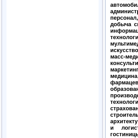
автомоби
админист
персонал
добыча с
информа
технолог
мультиме
искусство
масс-меди
консульт
маркетинг
медицина
фармацев
образова
производ
технологи
страхован
строитель
архитект
и логист
гостиниц