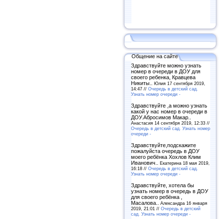
Общение на сайте
Здравствуйте можно узнать
номер в очереди в ДОУ для
своего ребенка, Кравцева
Никиты..
Юлия 17 сентября 2019,
14:47 //
Очередь в детский сад.
Узнать номер очереди -
Здравствуйте ,а можно узнать
какой у нас номер в очереди в
ДОУ.Абросимов Макар..
Анастасия 14 сентября 2019, 12:33 //
Очередь в детский сад. Узнать номер
очереди -
Здравствуйте,подскажите
пожалуйста очередь в ДОУ
моего ребёнка Хохлов Клим
Иванович..
Екатерина 18 мая 2019,
16:18 //
Очередь в детский сад.
Узнать номер очереди -
Здравствуйте, хотела бы
узнать номер в очередь в ДОУ
для своего ребёнка ,
Масалова..
Александра 16 января
2019, 21:01 //
Очередь в детский
сад. Узнать номер очереди -