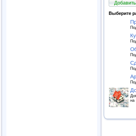
Добавить
Выберите р
П
По
К
По
О
По
Сд
По
Ар
По
До
До
на