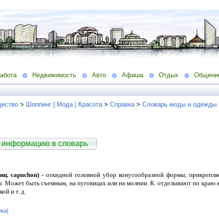
абота
Недвижимость
Авто
Афиша
Отдых
Общени
ество
>
Шоппинг | Мода | Красота
>
Справка
>
Словарь моды и одежды
 информацию в словарь
Н
ц. capuchon)
- откидной головной убор конусообразной формы, прикрепля
. Может быть съемным, на пуговицах или на молнии. К. отделывают по краю 
й и т. д.
лка]