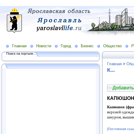
Главная
Новости
Город
Бизнес
Общество
Р
Поиск на портале...
Главная
>
Общ
К...
Добавить
КАПЮШО
Капюшон (фран
верхней одежды
шнуром, вышивко
[Постоянная ссы