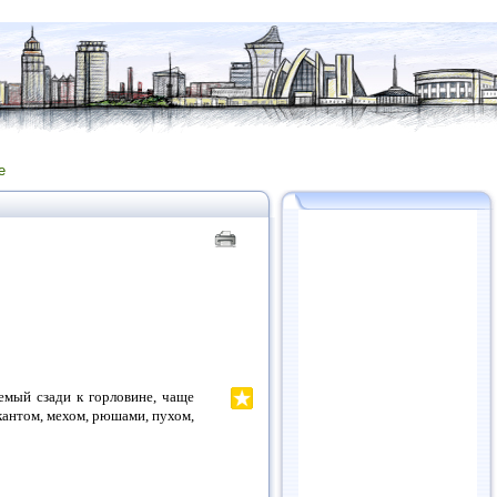
е
емый сзади к горловине, чаще
кантом, мехом, рюшами, пухом,