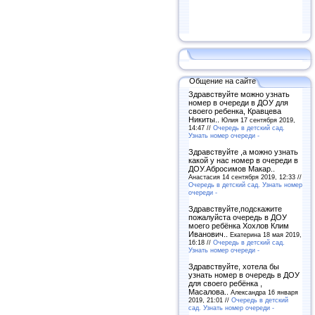
Общение на сайте
Здравствуйте можно узнать
номер в очереди в ДОУ для
своего ребенка, Кравцева
Никиты..
Юлия 17 сентября 2019,
14:47 //
Очередь в детский сад.
Узнать номер очереди -
Здравствуйте ,а можно узнать
какой у нас номер в очереди в
ДОУ.Абросимов Макар..
Анастасия 14 сентября 2019, 12:33 //
Очередь в детский сад. Узнать номер
очереди -
Здравствуйте,подскажите
пожалуйста очередь в ДОУ
моего ребёнка Хохлов Клим
Иванович..
Екатерина 18 мая 2019,
16:18 //
Очередь в детский сад.
Узнать номер очереди -
Здравствуйте, хотела бы
узнать номер в очередь в ДОУ
для своего ребёнка ,
Масалова..
Александра 16 января
2019, 21:01 //
Очередь в детский
сад. Узнать номер очереди -