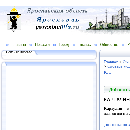
Главная
Новости
Город
Бизнес
Общество
Р
Поиск на портале...
Главная
>
Общ
>
Словарь мо
К...
Добавить
КАРТУЛИН
Картулин
- в
или нитка в к
[Постоянная ссы