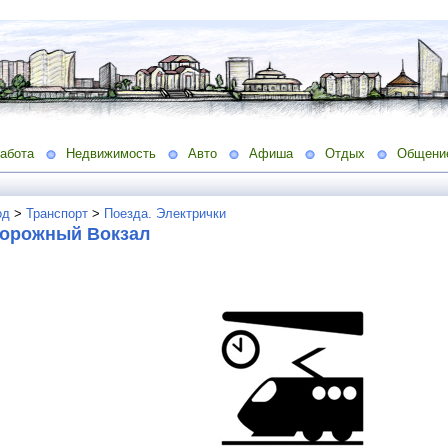
абота
Недвижимость
Авто
Афиша
Отдых
Общени
од
>
Транспорт
>
Поезда. Электрички
орожный Вокзал