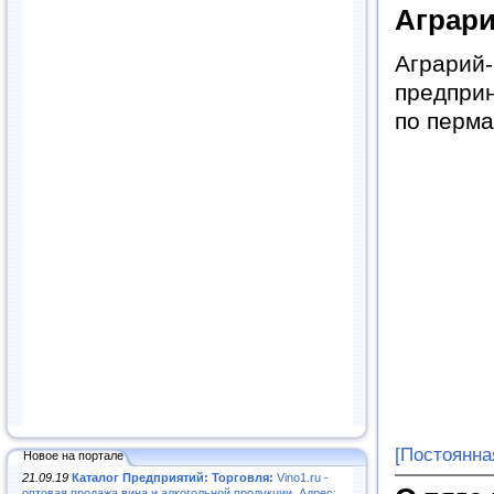
Аграр
Аграри
предприн
по перма
[Постоянна
Новое на портале
21.09.19
Каталог Предприятий: Торговля:
Vino1.ru -
оптовая продажа вина и алкогольной продукции. Адрес: