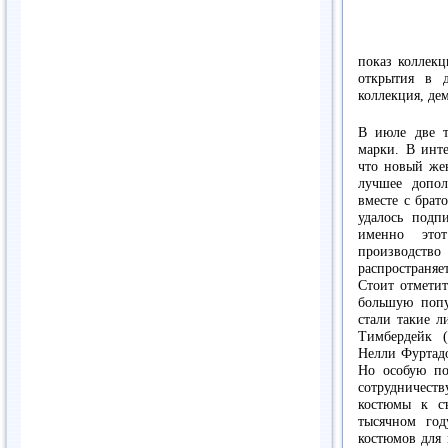
показ коллекц
открытия в 
коллекция, де
В июле две т
марки. В инт
что новый жен
лучшее допо
вместе с брат
удалось подпи
именно это
производство
распространяе
Стоит отметит
большую попу
стали такие л
Тимбердейк (
Нелли Фуртадо
Но особую по
сотрудничеств
костюмы к с
тысячном го
костюмов для 