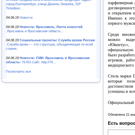
парфюмерная л
город Екатеринбург, улица Данилы Зверева, 31Р
договоренност
Телефон:..
и открытием п
04.06.19
Новости
Именно к это
первого мужск
04.06.19
Новости: Ярославль. Лента новостей
.Ярославль и Ярославская область...
Среди множе
можно выде
04.06.19
Социальные проекты: Служба крови России
«Ювентус»,
.Служба крови — это структура, объединяющая по всей
стране..
официальную 
было разработ
04.06.19
Новости: СМИ. Ярославль и Ярославская
игроков, рабо
область:
76.RU.Сайт: http://76...
медицинского 
Посмотреть все
Стиль марки D
которые по
достоинством
успешны и все
Официальный 
Обновлено 21 ма
Есть вопрос