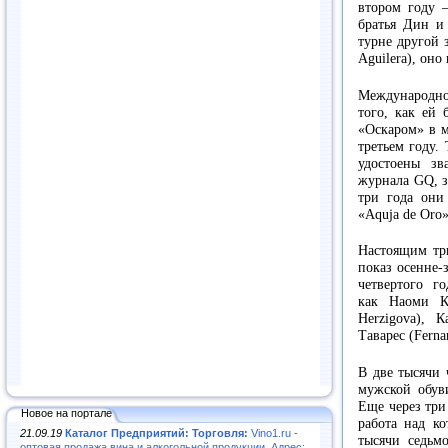
втором году 
братья Дин и
турне другой 
Aguilera), оно 
Международно
того, как ей 
«Оскаром» в м
третьем году.
удостоены з
журнала GQ, з
три года они
«Aquja de Oro»
Настоящим тр
показ осенне-
четвертого г
как Наоми К
Herzigova), 
Таварес (Ferna
В две тысячи 
мужской обуви
Еще через три
Новое на портале
работа над ко
21.09.19
Каталог Предприятий: Торговля:
Vino1.ru -
тысячи седьм
оптовая продажа вина и алкогольной продукции. Адрес: