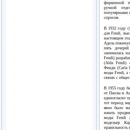
фирменной п
ручной отде
популярными и
спросом.
В 1932 году с
для Fendi, вы
настоящим эта
Адель покинул
пять дочере
занималась н
Fendi) разраб
(Alda Fendi)
Фенди (Carla 
моды Fendi, а
связях с обще
В 1955 году б
от Паолы и Ан
единогласно п
тот период ма
явно было ма
начать прод
моды Fendi 
модельер Ка
правильность 