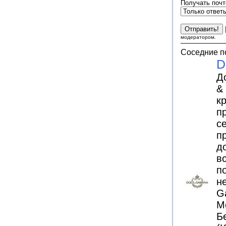
Получать почт
модератором.
Соседние п
D
Д
&
к
п
с
п
д
в
п
н
G
М
Б