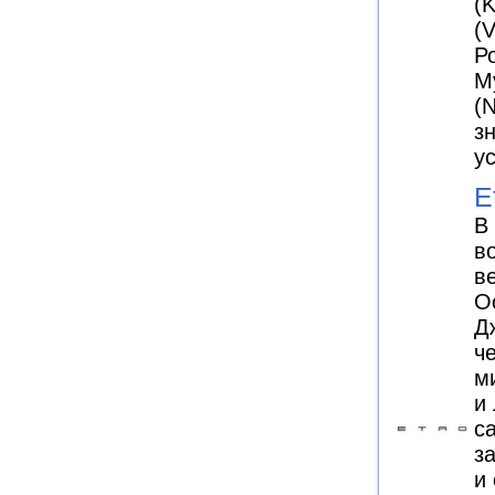
(
(
Ро
М
(N
з
у
E
В
в
в
О
Д
ч
м
и
с
з
и