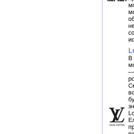
м
м
о
н
с
и
L
В
м
— 
р
С
в
б
з
Lo
Е
п
р