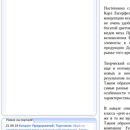
Постепенно с
Карл Лагерфел
концепцию все
не очень удоб
богатой цвето
видов меха. П
великолепия. 
элементы в 
продукцию До
рынке того вр
Творческий с
еще и потому
новых и нео
результатом п
Таким образо
самые разные 
особенности 
характеристик
В начале сем
класса «prеt-
же в то же вр
Новое на портале
Таким образо
21.09.19
Каталог Предприятий: Торговля:
Vino1.ru -
компании Fe
оптовая продажа вина и алкогольной продукции. Адрес: