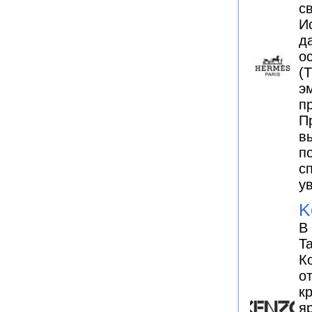
с
И
д
о
(
э
п
П
в
п
с
у
K
В
T
К
о
к
я