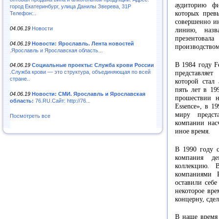
аудиторию ф
город Екатеринбург, улица Данилы Зверева, 31Р
которых прев
Телефон:..
совершенно и
04.06.19
Новости
линию, назв
презентовал
04.06.19
Новости: Ярославль. Лента новостей
производством
.Ярославль и Ярославская область...
В 1984 году F
04.06.19
Социальные проекты: Служба крови России
.Служба крови — это структура, объединяющая по всей
представляе
стране..
которой стал
пять лет в 19
04.06.19
Новости: СМИ. Ярославль и Ярославская
прошествии н
область:
76.RU.Сайт: http://76...
Essence», в 1
миру предст
Посмотреть все
компании нас
иное время.
В 1990 году с
компания д
коллекцию. 
компаниями 
оставили себе
некоторое вре
концерну, сде
В наше время