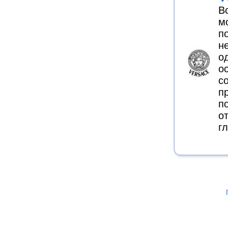
В
м
п
н
о
о
с
п
п
о
г