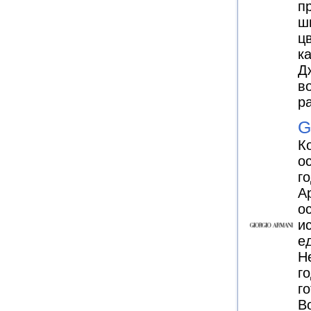
п
ш
ц
к
Д
в
р
G
К
о
г
А
о
и
е
Н
г
г
B