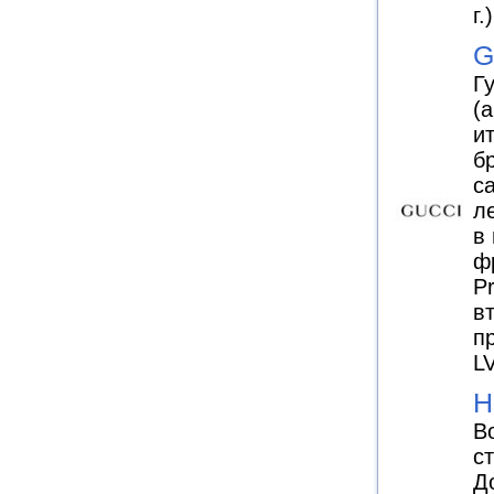
г.)
G
Г
(
и
б
с
л
в
ф
P
в
п
L
H
В
с
Д