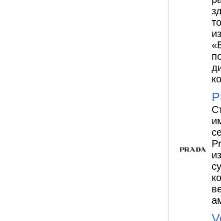
з
т
и
«
п
д
к
P
С
и
с
P
и
с
к
в
а
V