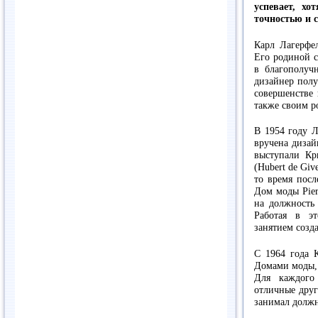
успевает, х
точностью и 
Карл Лагерфел
Его родиной с
в благополуч
дизайнер полу
совершенстве 
также своим 
В 1954 году Л
вручена дизай
выступали Кр
(Hubert de Giv
то время посл
Дом моды Pier
на должность 
Работая в э
занятием созда
С 1964 года К
Домами моды, с
Для каждого
отличные друг
занимал должн