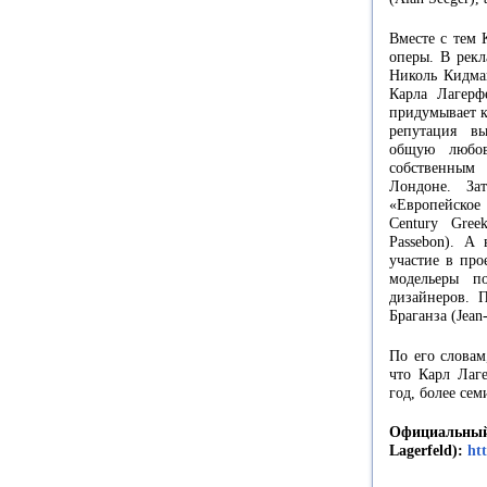
Вместе с тем 
оперы. В рек
Николь Кидман
Карла Лагерф
придумывает к
репутация вы
общую любов
собственным
Лондоне. За
«Европейское
Century Gree
Passebon). А
участие в про
модельеры п
дизайнеров. 
Браганза (Jean
По его словам
что Карл Лаг
год, более сем
Официаль
Lagerfeld):
ht