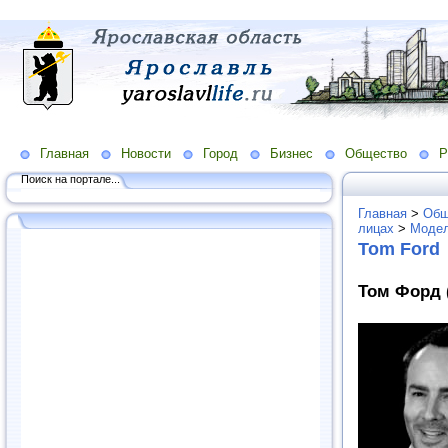
Главная
Новости
Город
Бизнес
Общество
Р
Поиск на портале...
Главная
>
Общ
лицах
>
Модел
Tom Ford
Том Форд 