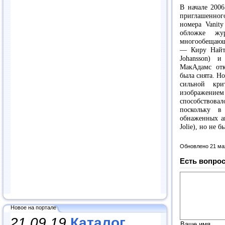
В начале 2006
приглашенного
номера Vanity
обложке жу
многообещающ
— Киру Найтли
Johansson) 
МакАдамс отк
была снята. Н
сильной кр
изображением
способствовал
поскольку в
обнаженных а
Jolie), но не 
Обновлено 21 ма
Есть вопрос
Новое на портале
21.09.19
Каталог
Ваше имя