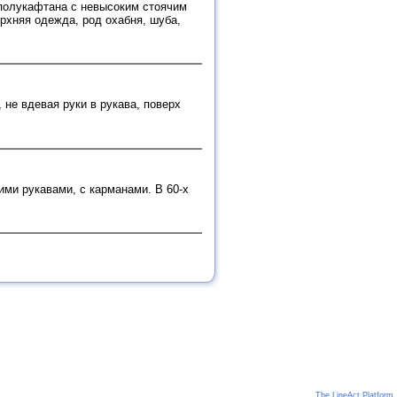
 полукафтана с невысоким стоячим
ерхняя одежда, род охабня, шуба,
 не вдевая руки в рукава, поверх
ими рукавами, с карманами. В 60-х
The LineAct Platform