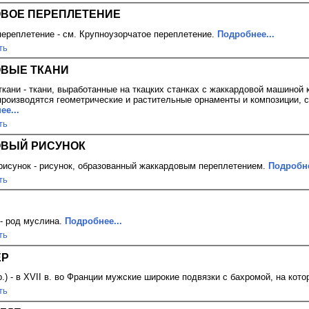
ВОЕ ПЕРЕПЛЕТЕНИЕ
ереплетение - см. Крупноузорчатое переплетение.
Подробнее...
ть
ВЫЕ ТКАНИ
кани - ткани, выработанные на ткацких станках с жаккардовой машиной
производятся геометрические и растительные орнаменты и композиции, 
ее...
ть
ОВЫЙ РИСУНОК
исунок - рисунок, образованный жаккардовым переплетением.
Подробне
ть
 - род муслина.
Подробнее...
ть
ЕР
.) - в XVII в. во Франции мужские широкие подвязки с бахромой, на кот
ть