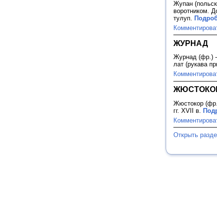
Жупан (польск
воротником. Д
тулуп.
Подроб
Комментирова
ЖУРНАД
Журнад (фр.) 
лат (рукава п
Комментирова
ЖЮСТОКО
Жюстокор (фр.
гг. XVII в.
Подр
Комментирова
Открыть разд