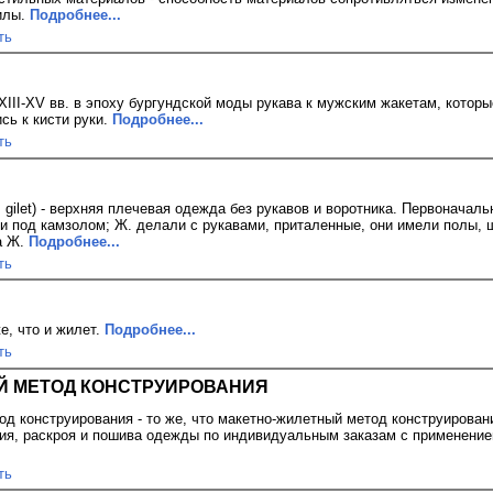
илы.
Подробнее...
ть
в XIII-XV вв. в эпоху бургундской моды рукава к мужским жакетам, кото
сь к кисти руки.
Подробнее...
ть
 gilet) - верхняя плечевая одежда без рукавов и воротника. Первоначал
и под камзолом; Ж. делали с рукавами, приталенные, они имели полы, ш
а Ж.
Подробнее...
ть
е, что и жилет.
Подробнее...
ть
 МЕТОД КОНСТРУИРОВАНИЯ
д конструирования - то же, что макетно-жилетный метод конструирован
ия, раскроя и пошива одежды по индивидуальным заказам с применение
ть