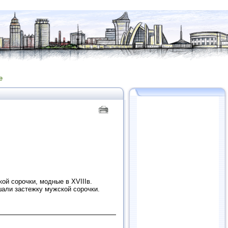
е
кой сорочки, модные в XVIIIв.
шали застежку мужской сорочки.