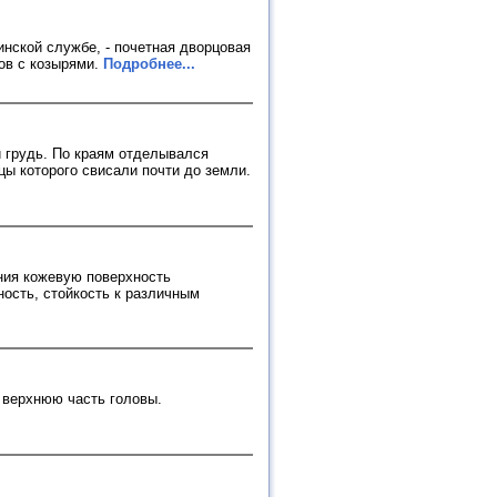
инской службе, - почетная дворцовая
ов с козырями.
Подробнее...
й грудь. По краям отделывался
цы которого свисали почти до земли.
ния кожевую поверхность
ость, стойкость к различным
 верхнюю часть головы.