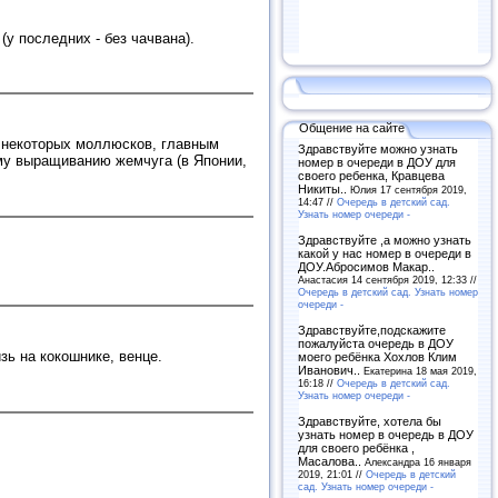
(у последних - без чачвана).
Общение на сайте
 некоторых моллюсков, главным
Здравствуйте можно узнать
ому выращиванию жемчуга (в Японии,
номер в очереди в ДОУ для
своего ребенка, Кравцева
Никиты..
Юлия 17 сентября 2019,
14:47 //
Очередь в детский сад.
Узнать номер очереди -
Здравствуйте ,а можно узнать
какой у нас номер в очереди в
ДОУ.Абросимов Макар..
Анастасия 14 сентября 2019, 12:33 //
Очередь в детский сад. Узнать номер
очереди -
Здравствуйте,подскажите
пожалуйста очередь в ДОУ
зь на кокошнике, венце.
моего ребёнка Хохлов Клим
Иванович..
Екатерина 18 мая 2019,
16:18 //
Очередь в детский сад.
Узнать номер очереди -
Здравствуйте, хотела бы
узнать номер в очередь в ДОУ
для своего ребёнка ,
Масалова..
Александра 16 января
2019, 21:01 //
Очередь в детский
сад. Узнать номер очереди -