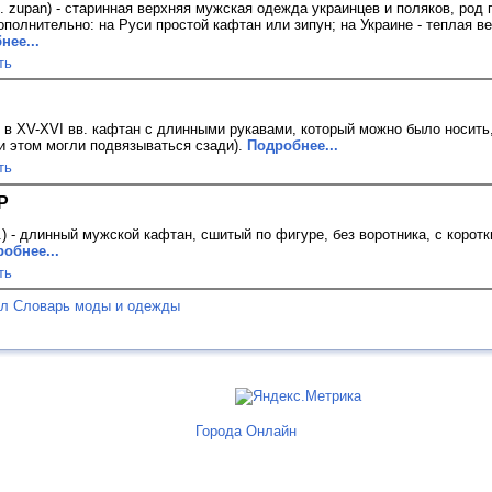
. zupan) - старинная верхняя мужская одежда украинцев и поляков, род
ополнительно: на Руси простой кафтан или зипун; на Украине - теплая в
нее...
ть
- в XV-XVI вв. кафтан с длинными рукавами, который можно было носить,
ри этом могли подвязываться сзади).
Подробнее...
ть
Р
) - длинный мужской кафтан, сшитый по фигуре, без воротника, с коротк
обнее...
ть
ел Словарь моды и одежды
Города Онлайн