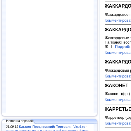
ЖАККАРДО
Жаккардовое п
Комментирова
ЖАККАРДО
Жаккардовые т
На тканях вос
Ж. Т.
Подробн
Комментирова
ЖАККАРД
Жаккардовый р
Комментирова
ЖАКОНЕТ
Жаконет (фр.)
Комментирова
ЖАРРЕТЬ
Жарретьер (фр
Новое на портале
Комментирова
21.09.19
Каталог Предприятий: Торговля:
Vino1.ru -
оптовая продажа вина и алкогольной продукции. Адрес: