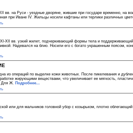
XII вв. на Руси - уездные дворяне, жившие при государе временно, на во
нная при Иване IV. Жильцы носили кафтаны или терлики различных цвет
ть
в XI-XII вв. узкий жилет, подчеркивающий формы тела и поддерживающи
ивкой. Надевался на блио. Носили его с богато украшенным поясом, кон
ть
ИЕ
дна из операций по выделке кожи животных. После пикелевания и дубле
работке жирующими веществами, что увеличивает ее мягкость, пластичн
. Для Ж.
Подробнее...
ть
ской или для мальчиков головной убор с козырьком, плотно облегающий
ть