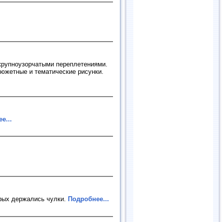
 крупноузорчатыми переплетениями.
сюжетные и тематические рисунки.
е...
орых держались чулки.
Подробнее...