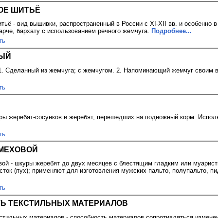
ОЕ ШИТЬЁ
ьё - вид вышивки, распространенный в России с XI-XII вв. и особенно в 
парче, бархату с использованием речного жемчуга.
Подробнее...
ть
ЫЙ
. Сделанный из жемчуга; с жемчугом. 2. Напоминающий жемчуг своим в
ть
ры жеребят-сосунков и жеребят, перешедших на подножный корм. Исполь
ть
МЕХОВОЙ
вой - шкуры жеребят до двух месяцев с блестящим гладким или муари
сток (пух); применяют для изготовления мужских пальто, полупальто, пи
ть
Ь ТЕКСТИЛЬНЫХ МАТЕРИАЛОВ
стильных материалов - способность материалов сопротивляться измен