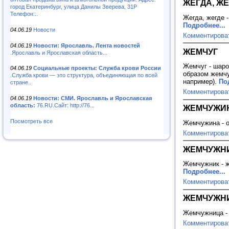
ЖЕГДА, Ж
город Екатеринбург, улица Данилы Зверева, 31Р
Телефон:..
Жегда, жегде -
Подробнее...
04.06.19
Новости
Комментирова
04.06.19
Новости: Ярославль. Лента новостей
ЖЕМЧУГ
.Ярославль и Ярославская область...
Жемчуг - шаро
04.06.19
Социальные проекты: Служба крови России
образом жемчу
.Служба крови — это структура, объединяющая по всей
например).
По
стране..
Комментирова
04.06.19
Новости: СМИ. Ярославль и Ярославская
область:
76.RU.Сайт: http://76...
ЖЕМЧУЖИ
Посмотреть все
Жемчужина - о
Комментирова
ЖЕМЧУЖН
Жемчужник - ж
Подробнее...
Комментирова
ЖЕМЧУЖН
Жемчужница - 
Комментирова