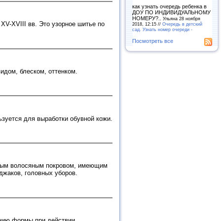
как узнать очередь ребенка в
ДОУ ПО ИНДИВИДУАЛЬНОМУ
НОМЕРУ?..
Ульяна 28 ноября
XV-XVIII вв. Это узорное шитье по
2018, 12:15 //
Очередь в детский
сад. Узнать номер очереди -
Посмотреть все
идом, блеском, оттенком.
зуется для выработки обувной кожи.
стым волосяным покровом, имеющим
джаков, головных уборов.
ению формы при действии