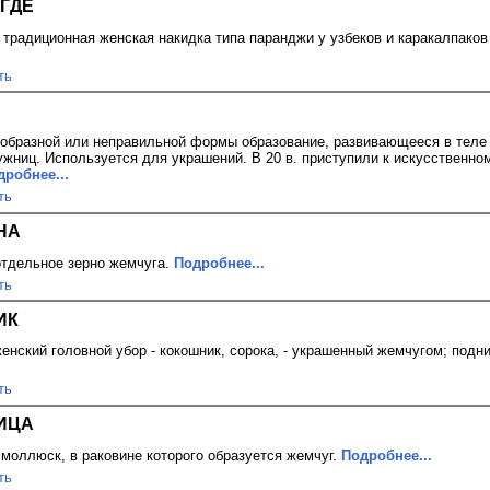
ЕГДЕ
 традиционная женская накидка типа паранджи у узбеков и каракалпаков 
ть
образной или неправильной формы образование, развивающееся в теле
жниц. Используется для украшений. В 20 в. приступили к искусственн
дробнее...
ть
НА
тдельное зерно жемчуга.
Подробнее...
ть
ИК
енский головной убор - кокошник, сорока, - украшенный жемчугом; подни
ть
ИЦА
моллюск, в раковине которого образуется жемчуг.
Подробнее...
ть