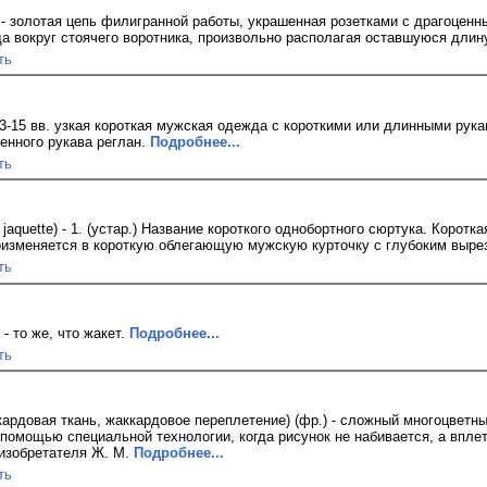
 - золотая цепь филигранной работы, украшенная розетками с драгоценн
да вокруг стоячего воротника, произвольно располагая оставшуюся длин
ть
 13-15 вв. узкая короткая мужская одежда с короткими или длинными рука
енного рукава реглан.
Подробнее...
ть
jaquette) - 1. (устар.) Название короткого однобортного сюртука. Корот
оизменяется в короткую облегающую мужскую курточку с глубоким выре
ть
 - то же, что жакет.
Подробнее...
ть
ардовая ткань, жаккардовое переплетение) (фр.) - сложный многоцветный
помощью специальной технологии, когда рисунок не набивается, а вплет
изобретателя Ж. М.
Подробнее...
ть