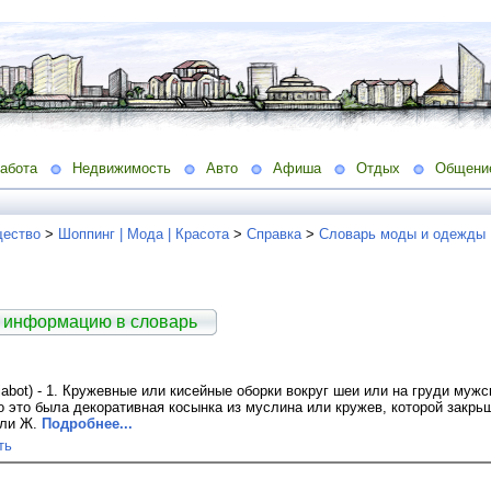
абота
Недвижимость
Авто
Афиша
Отдых
Общени
ество
>
Шоппинг | Мода | Красота
>
Справка
>
Словарь моды и одежды
 информацию в словарь
abot) - 1. Кружевные или кисейные оборки вокруг шеи или на груди мужс
 это была декоративная косынка из муслина или кружев, которой закрь
или Ж.
Подробнее...
ть